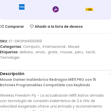
Comparar
Añadir a la lista de deseos
SKU:
ST-DROPSH000069
Categorías:
Computo
,
Internacional
,
Mouse
Etiquetas:
delivery
,
envio
,
gratis
,
mouse
,
peru
,
tactil
,
Tecnologia
Descripción
Mouse Gamer Inalámbrico Redragon M811 PRO con 15
Botones Programables Compatible con Keybinds
Wireless Freedom Fly – La actualización M811 Aatrox armada
con tecnología de conexión inalámbrica de 2.4 GHz de
velocidad exagerada ofrece una entrada y accionamiento