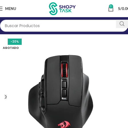
0
MENU
S/
0.0
-20%
AGOTADO