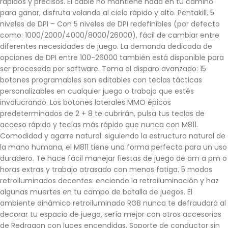
rápidos y precisos. El cable no mantiene nada en tu camino
para ganar, disfruta volando al cielo rápido y alto. Pentakill, 5
niveles de DPI – Con 5 niveles de DPI redefinibles (por defecto
como: 1000/2000/4000/8000/26000), fácil de cambiar entre
diferentes necesidades de juego. La demanda dedicada de
opciones de DPI entre 100-26000 también está disponible para
ser procesada por software. Toma el disparo avanzado: 15
botones programables son editables con teclas tácticas
personalizables en cualquier juego o trabajo que estés
involucrando. Los botones laterales MMO épicos
predeterminados de 2 + 8 te cubrirán, pulsa tus teclas de
acceso rápido y teclas más rápido que nunca con M811.
Comodidad y agarre natural: siguiendo la estructura natural de
la mano humana, el M811 tiene una forma perfecta para un uso
duradero. Te hace fácil manejar fiestas de juego de am a pm o
horas extras y trabajo atrasado con menos fatiga. 5 modos
retroiluminados decentes: enciende la retroiluminación y haz
algunas muertes en tu campo de batalla de juegos. El
ambiente dinámico retroiluminado RGB nunca te defraudará al
decorar tu espacio de juego, sería mejor con otros accesorios
de Redragon con luces encendidas. Soporte de conductor sin