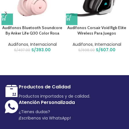
Audífonos Bluetooth Soundcore
Audífonos Corsair Void Rgb Elite
By Anker Life Q30 Color Rosa
Wireless Para Juegos
Audifonos
,
Internacional
Audifonos
,
Internacional
S/
393.00
S/
607.00
S/
497.00
S/
698.00
Productos de Calidad
Productos importados y de calidad.
Atención Personalizada
¿Tienes dudas?
¡Escribenos via WhatsApp!