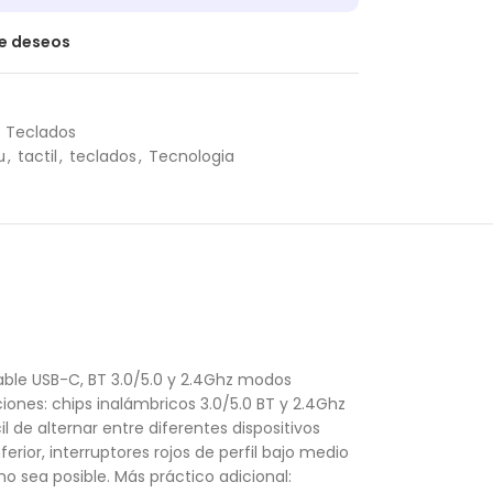
de deseos
Teclados
u
,
tactil
,
teclados
,
Tecnologia
ble USB-C, BT 3.0/5.0 y 2.4Ghz modos
iones: chips inalámbricos 3.0/5.0 BT y 2.4Ghz
l de alternar entre diferentes dispositivos
erior, interruptores rojos de perfil bajo medio
o sea posible. Más práctico adicional: