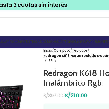
asta 3 cuotas sin interés
LULARES
COMPUTO
TECLADOS
MOUSE
LAPTOPS
SMARTWATCH
MONITO
Inicio
Computo
Teclados
Redragon K618 Horus Teclado Mecán
Redragon K618 Ho
Inalámbrico Rgb
S/
310.00
S/
397.00