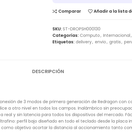
Comparar
Añadir a la lista 
SKU:
ST-DROPSH000130
Categorías:
Computo
,
Internacional
,
Etiquetas:
delivery
,
envio
,
gratis
,
per
DESCRIPCIÓN
conexión de 3 modos de primera generación de Redragon con ca
ice a otro nivel en todos los campos. Inalámbrico sin preocupac
real y sin latencia para todos los dispositivos del mercado. Fáci
rafino: perfil bajo diseñado en todo el teclado desde la placa inf
en como objetivo acortar la distancia al accionamiento tanto com