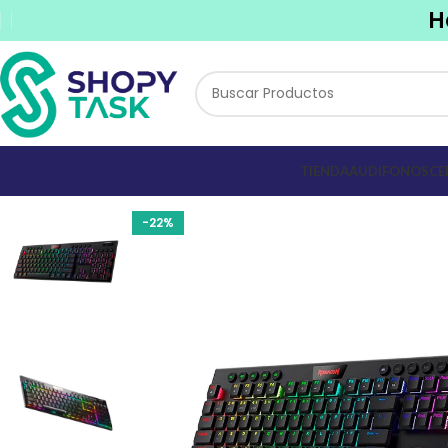
H
TIENDA
AUDIFONOS
CE
-22%