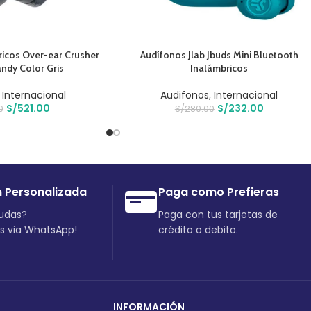
O
AÑADIR AL CARRITO
ricos Over-ear Crusher
Audífonos Jlab Jbuds Mini Bluetooth
andy Color Gris
Inalámbricos
,
Internacional
Audifonos
,
Internacional
S/
521.00
S/
232.00
0
S/
280.00
n Personalizada
Paga como Prefieras
dudas?
Paga con tus tarjetas de
os via WhatsApp!
crédito o debito.
INFORMACIÓN