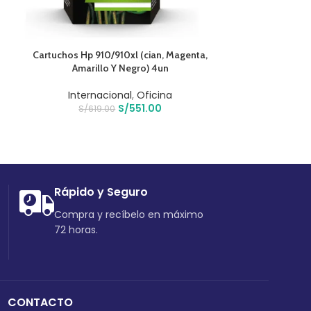
AÑADIR AL CARRITO
AÑADIR AL CARR
Cartuchos Hp 910/910xl (cian, Magenta,
Procesador Gam
Amarillo Y Negro) 4un
100000457box 
Internacional
,
Oficina
Computo
,
Pr
S/
551.00
S/
619.00
S/
54
Rápido y Seguro
Compra y recíbelo en máximo
72 horas.
CONTACTO