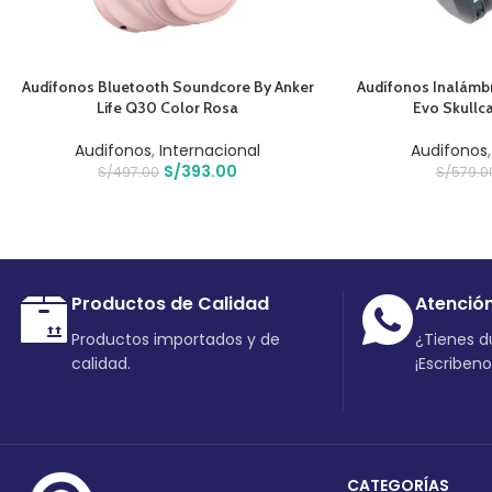
AÑADIR AL CARRITO
AÑADIR AL CARRIT
Audífonos Bluetooth Soundcore By Anker
Audífonos Inalámb
Life Q30 Color Rosa
Evo Skullc
Audifonos
,
Internacional
Audifonos
S/
393.00
S/
497.00
S/
579.0
Productos de Calidad
Atenció
Productos importados y de
¿Tienes 
calidad.
¡Escriben
CATEGORÍAS