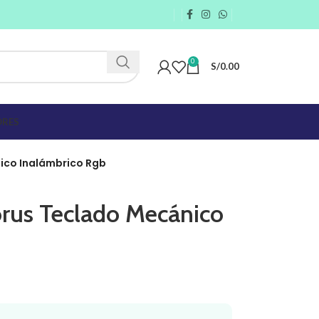
0
S/
0.00
RES
ico Inalámbrico Rgb
rus Teclado Mecánico