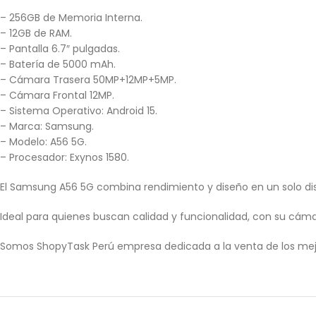
– 256GB de Memoria Interna.
– 12GB de RAM.
– Pantalla 6.7″ pulgadas.
– Batería de 5000 mAh.
– Cámara Trasera 50MP+12MP+5MP.
– Cámara Frontal 12MP.
– Sistema Operativo: Android 15.
– Marca: Samsung.
– Modelo: A56 5G.
– Procesador: Exynos 1580.
El Samsung A56 5G combina rendimiento y diseño en un solo dispo
Ideal para quienes buscan calidad y funcionalidad, con su cá
Somos ShopyTask Perú empresa dedicada a la venta de los mej