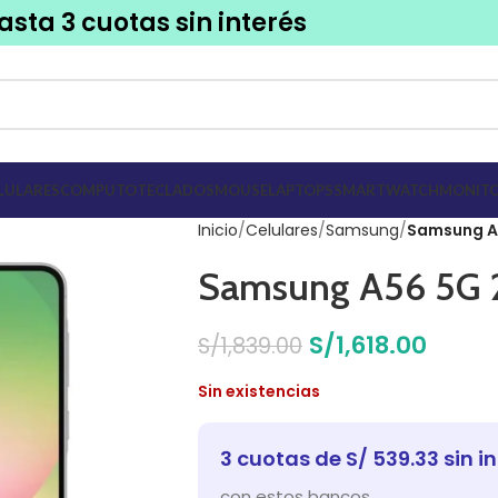
asta 3 cuotas sin interés
LULARES
COMPUTO
TECLADOS
MOUSE
LAPTOPS
SMARTWATCH
MONITO
Inicio
Celulares
Samsung
Samsung A5
Samsung A56 5G 
S/
1,618.00
S/
1,839.00
Sin existencias
3 cuotas de S/ 539.33 sin i
con estos bancos