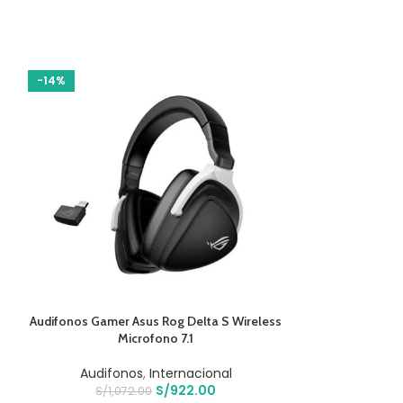
-14%
-17%
AÑADIR AL CARRITO
AÑADIR AL CARR
Audifonos Gamer Asus Rog Delta S Wireless
Audífonos Jl
Microfono 7.1
I
Audifonos
,
Internacional
Audifo
S/
922.00
S/
1,072.00
S/
28