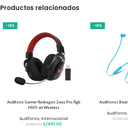
Productos relacionados
-18%
-18%
AÑADIR AL CARRITO
AÑADIR AL CARRIT
Audifono Gamer Redragon Zeus Pro Rgb
Audífonos Beat
H510-wl Wireless
Audifonos
Audifonos
,
Internacional
S/
390.0
S/
401.00
S/
489.00