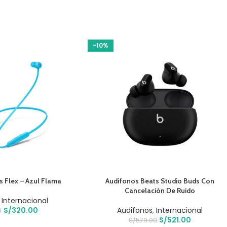
-10%
O
AÑADIR AL CARRITO
s Flex – Azul Flama
Audífonos Beats Studio Buds Con
Cancelación De Ruido
,
Internacional
S/
320.00
Audifonos
,
Internacional
0
S/
521.00
S/
579.00