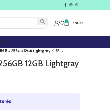
0
S/
0.00
RES
6 5G 256GB 12GB Lightgray
256GB 12GB Lightgray
nterés