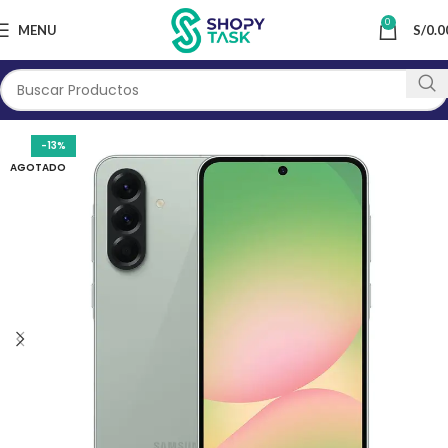
0
MENU
S/
0.0
-13%
AGOTADO