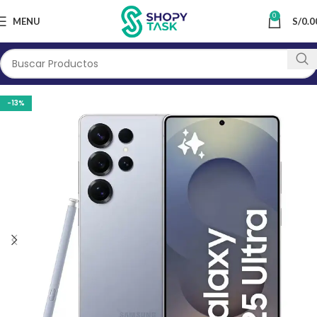
0
MENU
S/
0.0
-13%