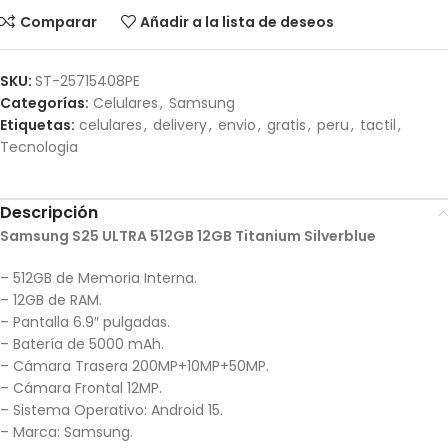
Comparar
Añadir a la lista de deseos
SKU:
ST-25715408PE
Categorías:
Celulares
,
Samsung
Etiquetas:
celulares
,
delivery
,
envio
,
gratis
,
peru
,
tactil
,
Tecnologia
Descripción
Samsung S25 ULTRA 512GB 12GB Titanium Silverblue
– 512GB de Memoria Interna.
– 12GB de RAM.
– Pantalla 6.9″ pulgadas.
– Batería de 5000 mAh.
– Cámara Trasera 200MP+10MP+50MP.
– Cámara Frontal 12MP.
– Sistema Operativo: Android 15.
– Marca: Samsung.