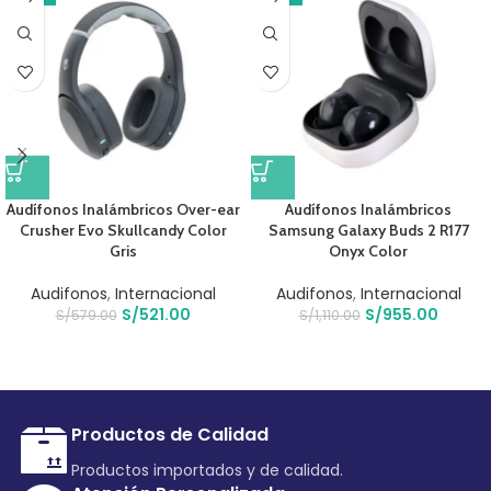
Audífonos Inalámbricos Over-ear
Audífonos Inalámbricos
Crusher Evo Skullcandy Color
Samsung Galaxy Buds 2 R177
Gris
Onyx Color
Audifonos
,
Internacional
Audifonos
,
Internacional
S/
521.00
S/
955.00
S/
579.00
S/
1,110.00
Productos de Calidad
Productos importados y de calidad.