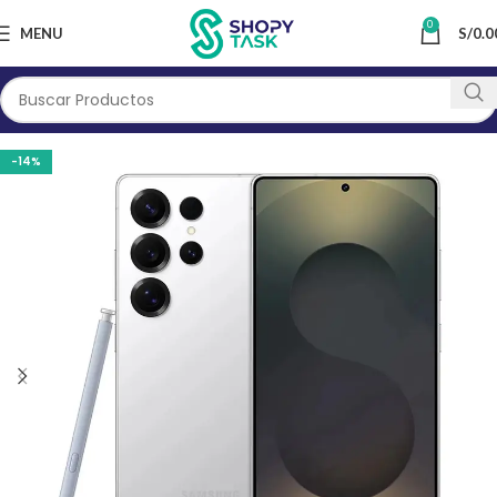
0
MENU
S/
0.0
-14%