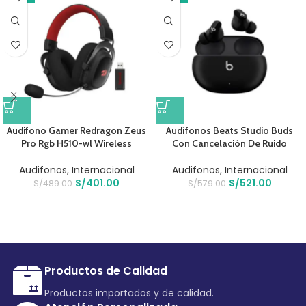
Audifono Gamer Redragon Zeus
Audífonos Beats Studio Buds
Pro Rgb H510-wl Wireless
Con Cancelación De Ruido
Audifonos
,
Internacional
Audifonos
,
Internacional
S/
401.00
S/
521.00
S/
489.00
S/
579.00
Productos de Calidad
Productos importados y de calidad.