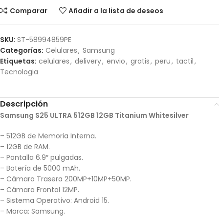
Comparar
Añadir a la lista de deseos
SKU:
ST-58994859PE
Categorías:
Celulares
,
Samsung
Etiquetas:
celulares
,
delivery
,
envio
,
gratis
,
peru
,
tactil
,
Tecnologia
Descripción
Samsung S25 ULTRA 512GB 12GB Titanium Whitesilver
– 512GB de Memoria Interna.
– 12GB de RAM.
– Pantalla 6.9″ pulgadas.
– Batería de 5000 mAh.
– Cámara Trasera 200MP+10MP+50MP.
– Cámara Frontal 12MP.
– Sistema Operativo: Android 15.
– Marca: Samsung.