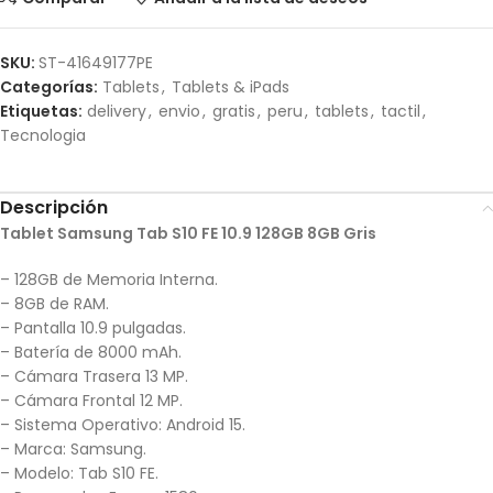
SKU:
ST-41649177PE
Categorías:
Tablets
,
Tablets & iPads
Etiquetas:
delivery
,
envio
,
gratis
,
peru
,
tablets
,
tactil
,
Tecnologia
Descripción
Tablet Samsung Tab S10 FE 10.9 128GB 8GB Gris
– 128GB de Memoria Interna.
– 8GB de RAM.
– Pantalla 10.9 pulgadas.
– Batería de 8000 mAh.
– Cámara Trasera 13 MP.
– Cámara Frontal 12 MP.
– Sistema Operativo: Android 15.
– Marca: Samsung.
– Modelo: Tab S10 FE.