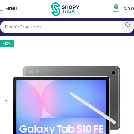
0
MENU
S/
0.0
-12%