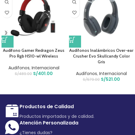
Audifono Gamer Redragon Zeus
Audífonos Inalámbricos Over-ear
Pro Rgb H510-wl Wireless
Crusher Evo Skullcandy Color
Gris
Audifonos
,
Internacional
S/
401.00
Audifonos
,
Internacional
S/
489.00
S/
521.00
S/
579.00
Productos de Calidad
Productos importados y de calidad.
Atención Personalizada
¿Tienes dudas?