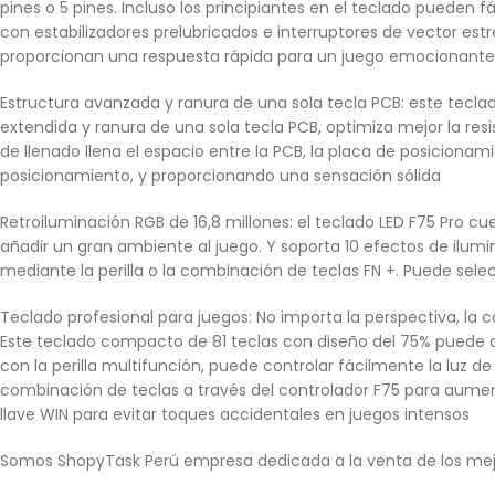
pines o 5 pines. Incluso los principiantes en el teclado pueden
con estabilizadores prelubricados e interruptores de vector e
proporcionan una respuesta rápida para un juego emocionante
Estructura avanzada y ranura de una sola tecla PCB: este tecl
extendida y ranura de una sola tecla PCB, optimiza mejor la res
de llenado llena el espacio entre la PCB, la placa de posicionam
posicionamiento, y proporcionando una sensación sólida
Retroiluminación RGB de 16,8 millones: el teclado LED F75 Pro c
añadir un gran ambiente al juego. Y soporta 10 efectos de ilumin
mediante la perilla o la combinación de teclas FN +. Puede sele
Teclado profesional para juegos: No importa la perspectiva, la 
Este teclado compacto de 81 teclas con diseño del 75% puede ah
con la perilla multifunción, puede controlar fácilmente la luz 
combinación de teclas a través del controlador F75 para aumenta
llave WIN para evitar toques accidentales en juegos intensos
Somos ShopyTask Perú empresa dedicada a la venta de los mej