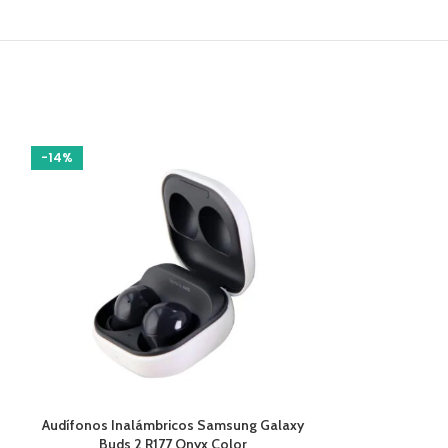
-14%
-14%
AÑADIR AL CARRITO
AÑADIR AL CARR
Audífonos Inalámbricos Samsung Galaxy
Auriculares An
Buds 2 R177 Onyx Color