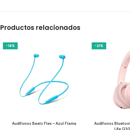
Productos relacionados
-18%
-21%
AÑADIR AL CARRITO
AÑADIR AL CARRIT
Audífonos Beats Flex – Azul Flama
Audífonos Bluetoo
Life Q3