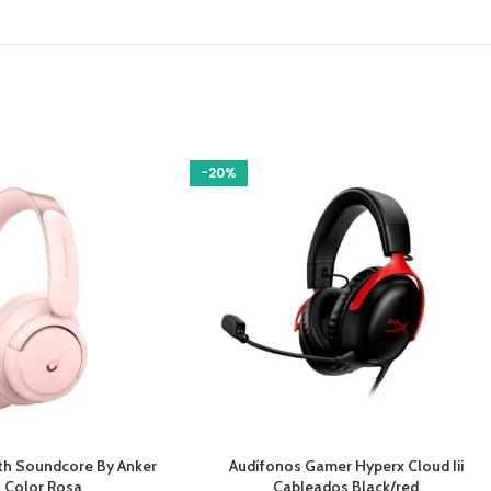
-20%
O
AÑADIR AL CARRITO
th Soundcore By Anker
Audífonos Gamer Hyperx Cloud Iii
0 Color Rosa
Cableados Black/red