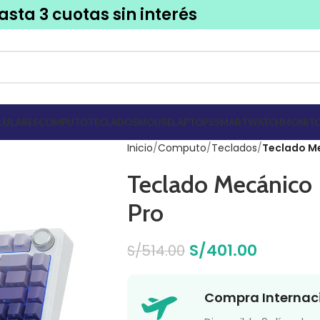
asta 3 cuotas sin interés
LULARES
COMPUTO
TECLADOS
MOUSE
LAPTOPS
SMARTWATCH
MONITO
Inicio
Computo
Teclados
Teclado Me
Teclado Mecánico 
Pro
S/
401.00
S/
514.00
Compra Internac