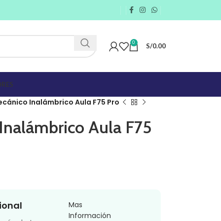
0
S/
0.00
RES
cánico Inalámbrico Aula F75 Pro
Inalámbrico Aula F75
ional
Mas
Información