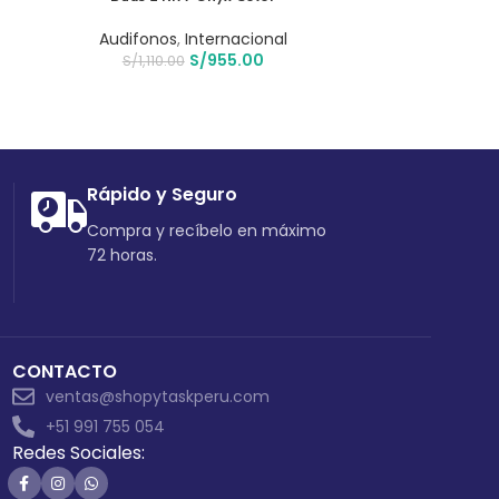
Audifonos
,
Internacional
Audifo
S/
955.00
S/
1,110.00
S/
60
Rápido y Seguro
Compra y recíbelo en máximo
72 horas.
CONTACTO
ventas@shopytaskperu.com
+51 991 755 054
Redes Sociales: