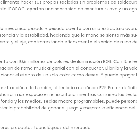
 fácilmente hacer sus propios teclados sin problemas de soldadur
strella LEOBOG, aportan una sensación de escritura suave y un 
ado mecánico pesado y pesado cuenta con una estructura avanza
istencia y la estabilidad, haciendo que la mano se sienta más s
iento y el eje, contrarrestando eficazmente el sonido de ruido d
uenta con 16,8 millones de colores de iluminación RGB. Con 16 ef
ación de ritmo musical genial con el conductor. El brillo y la ve
ccionar el efecto de un solo color como desee. Y puede apagar la
construcción o la función, el teclado mecánico F75 Pro es defini
orrar más espacio en el escritorio mientras conserva las tecla
de fondo y los medios. Teclas macro programables, puede personal
r la probabilidad de ganar el juego y mejorar la eficiencia del 
ores productos tecnológicos del mercado.