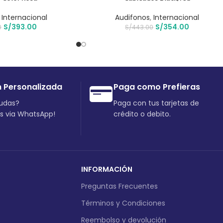
,
Internacional
Audifonos
,
Internacional
S/
393.00
S/
354.00
0
S/
443.00
n Personalizada
Paga como Prefieras
dudas?
Paga con tus tarjetas de
os via WhatsApp!
crédito o debito.
INFORMACIÓN
Preguntas Frecuentes
Términos y Condiciones
Reembolso y devolución