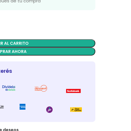
spués de tu compra
R AL CARRITO
PRAR AHORA
terés
de deseos