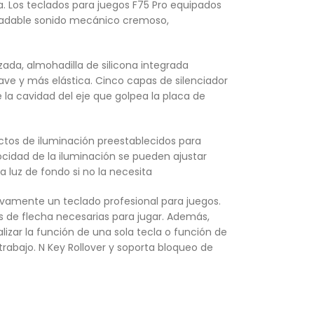
a. Los teclados para juegos F75 Pro equipados
agradable sonido mecánico cremoso,
da, almohadilla de silicona integrada
uave y más elástica. Cinco capas de silenciador
e la cavidad del eje que golpea la placa de
ectos de iluminación preestablecidos para
locidad de la iluminación se pueden ajustar
 luz de fondo si no la necesita
tivamente un teclado profesional para juegos.
s de flecha necesarias para jugar. Además,
izar la función de una sola tecla o función de
trabajo. N Key Rollover y soporta bloqueo de