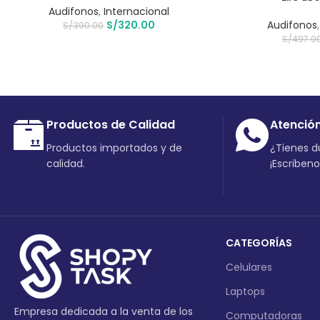
Audifonos
,
Internacional
S/
320.00
Audifonos
S/
390.00
S/
497.0
Productos de Calidad
Atenció
Productos importados y de
¿Tienes 
calidad.
¡Escriben
CATEGORÍAS
Celulares
Laptops
Empresa dedicada a la venta de los
Computadoras