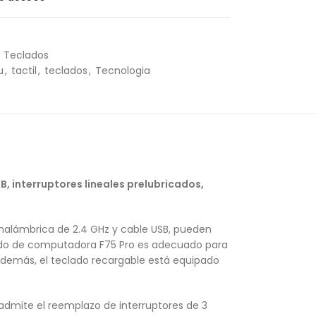
Teclados
u
,
tactil
,
teclados
,
Tecnologia
, interruptores lineales prelubricados,
inalámbrica de 2.4 GHz y cable USB, pueden
clado de computadora F75 Pro es adecuado para
. Además, el teclado recargable está equipado
admite el reemplazo de interruptores de 3