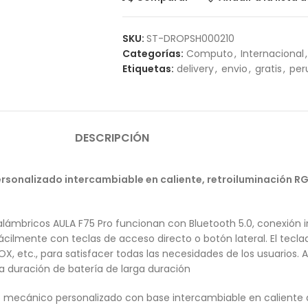
SKU:
ST-DROPSH000210
Categorías:
Computo
,
Internacional
,
Etiquetas:
delivery
,
envio
,
gratis
,
per
DESCRIPCIÓN
sonalizado intercambiable en caliente, retroiluminación RGB
lámbricos AULA F75 Pro funcionan con Bluetooth 5.0, conexión 
ácilmente con teclas de acceso directo o botón lateral. El te
BOX, etc., para satisfacer todas las necesidades de los usuarios
 duración de batería de larga duración
o mecánico personalizado con base intercambiable en caliente 