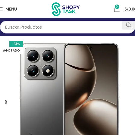
0
MENU
S/
0.0
-13%
AGOTADO