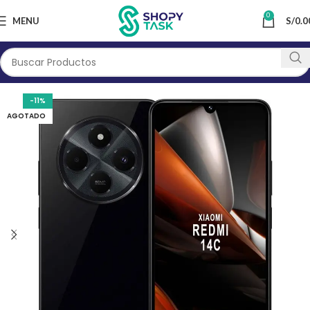
0
MENU
S/
0.0
-11%
AGOTADO