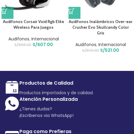
Audífonos Corsair Void Rgb Elite
Audífonos Inalámbricos Over-ear
Wireless Para Juegos
Crusher Evo Skullcandy Color
Gris
Audifonos
,
Internacional
S/
607.00
Audifonos
,
Internacional
S/
698.00
S/
521.00
S/
579.00
Productos de Calidad
Productos importados y de calidad.
Atención Personalizada
¿Tienes dudas?
¡Escribenos via WhatsApp!
Paga como Prefieras