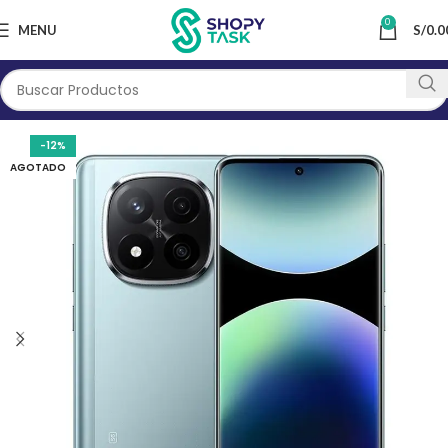
0
MENU
S/
0.0
-12%
AGOTADO