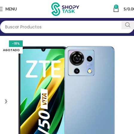
0
MENU
S/
0.0
-18%
AGOTADO