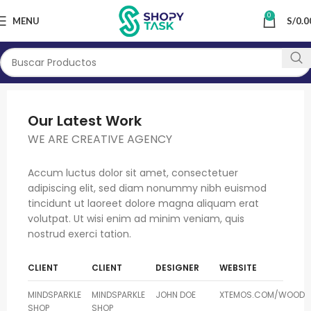
0
MENU
S/
0.0
Our Latest Work
WE ARE CREATIVE AGENCY
Accum luctus dolor sit amet, consectetuer
adipiscing elit, sed diam nonummy nibh euismod
tincidunt ut laoreet dolore magna aliquam erat
volutpat. Ut wisi enim ad minim veniam, quis
nostrud exerci tation.
CLIENT
CLIENT
DESIGNER
WEBSITE
MINDSPARKLE
MINDSPARKLE
JOHN DOE
XTEMOS.COM/WOOD
SHOP
SHOP