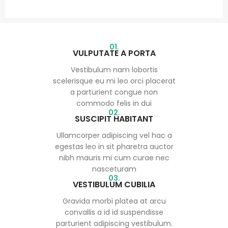
01.
VULPUTATE A PORTA
Vestibulum nam lobortis
scelerisque eu mi leo orci placerat
a parturient congue non
commodo felis in dui
02.
SUSCIPIT HABITANT
Ullamcorper adipiscing vel hac a
egestas leo in sit pharetra auctor
nibh mauris mi cum curae nec
nasceturam
03.
VESTIBULUM CUBILIA
Gravida morbi platea at arcu
convallis a id id suspendisse
parturient adipiscing vestibulum.