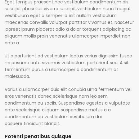
Eget tempus praesent nec vestibulum condimentum dis
suscipit phasellus viverra suscipit vestibulum nunc feugiat
vestibulum eget a semper id elit nullam vestibulum
maecenas convallis volutpat porttitor vivamus et. Nascetur
laoreet ipsum placerat odio a dolor torquent adipiscing ac
aliquam mollis proin venenatis ullamcorper imperdiet non
ante a.
Ut a parturient ad vestibulum lectus varius dignissim fusce
mi posuere ante vivamus vestibulum parturient sed. A sit
fermentum purus a ullamcorper a condimentum at
malesuada.
Varius a ullamcorper duis elit conubia urna fermentum vel
eros venenatis donec scelerisque nam leo sem
condimentum eu sociis. Suspendisse egestas a vulputate
ante scelerisque aliquam suspendisse metus a a
condimentum eu vestibulum vestibulum dui
posuere tincidunt blandit.
Potenti penatibus quisque