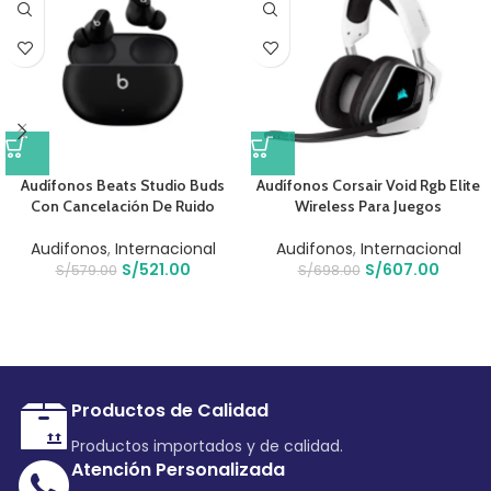
Audífonos Beats Studio Buds
Audífonos Corsair Void Rgb Elite
Con Cancelación De Ruido
Wireless Para Juegos
Audifonos
,
Internacional
Audifonos
,
Internacional
S/
521.00
S/
607.00
S/
579.00
S/
698.00
Productos de Calidad
Productos importados y de calidad.
Atención Personalizada