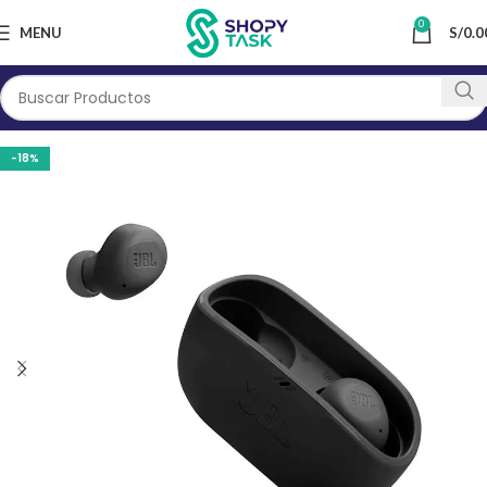
0
MENU
S/
0.0
-18%