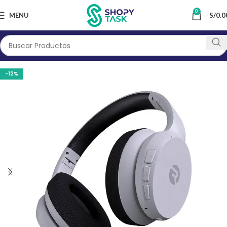
0
MENU
S/
0.0
-12%