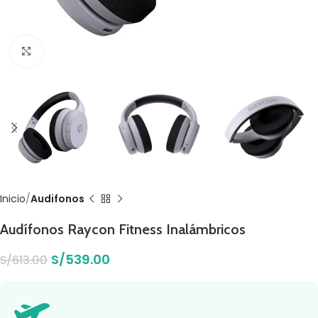
Click to enlarge
Inicio
Audifonos
Audífonos Raycon Fitness Inalámbricos
S/
539.00
S/
613.00