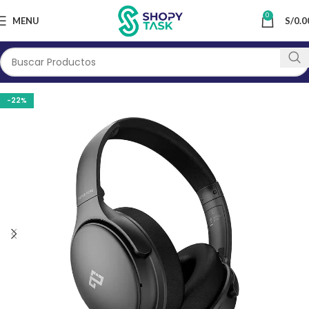
0
MENU
S/
0.0
-22%