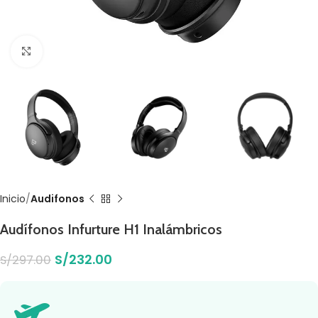
Click to enlarge
Inicio
Audifonos
Audífonos Infurture H1 Inalámbricos
S/
232.00
S/
297.00