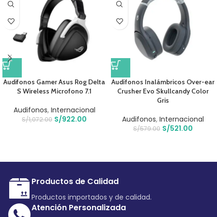
Audifonos Gamer Asus Rog Delta
Audífonos Inalámbricos Over-ear
S Wireless Microfono 7.1
Crusher Evo Skullcandy Color
Gris
Audifonos
,
Internacional
S/
922.00
Audifonos
,
Internacional
S/
1,072.00
S/
521.00
S/
579.00
Productos de Calidad
Productos importados y de calidad.
Atención Personalizada