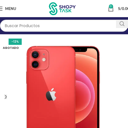
0
MENU
S/
0.0
-12%
AGOTADO