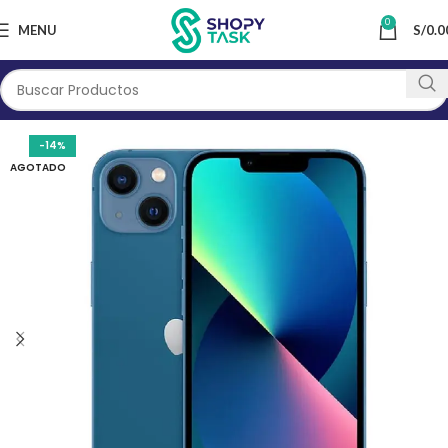
0
MENU
S/
0.0
-14%
AGOTADO