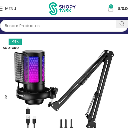
0
MENU
S/
0.0
-18%
AGOTADO