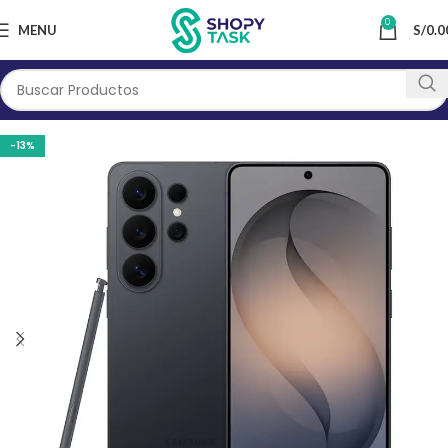
0
MENU
S/
0.0
-13%