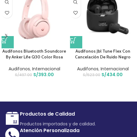
Audífonos Bluetooth Soundcore
Audífonos Jbl Tune Flex Con
By Anker Life Q30 Color Rosa
Cancelación De Ruido Negro
Audifonos
,
Internacional
Audifonos
,
Internacional
S/
393.00
S/
434.00
S/
497.00
S/
523.00
Productos de Calidad
Productos importados y de calidad.
Atención Personalizada