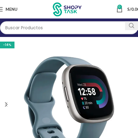
0
MENU
S/
0.0
-14%