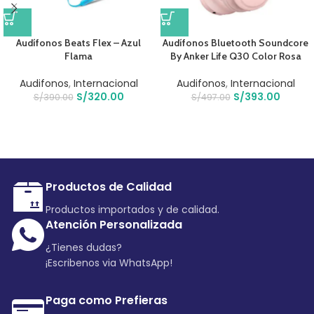
Audífonos Beats Flex – Azul
Audífonos Bluetooth Soundcore
Flama
By Anker Life Q30 Color Rosa
Audifonos
,
Internacional
Audifonos
,
Internacional
S/
320.00
S/
393.00
S/
390.00
S/
497.00
Productos de Calidad
Productos importados y de calidad.
Atención Personalizada
¿Tienes dudas?
¡Escribenos via WhatsApp!
Paga como Prefieras