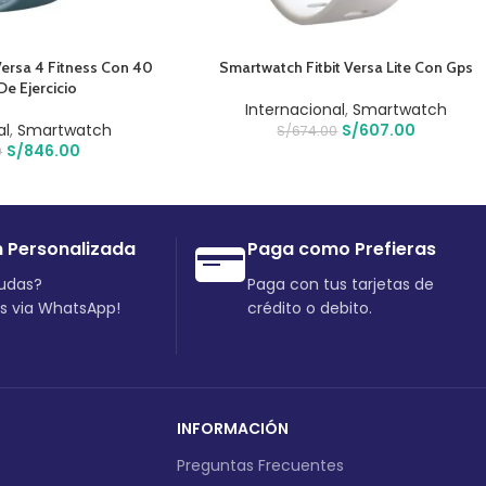
AÑADIR AL CARRITO
Versa 4 Fitness Con 40
Smartwatch Fitbit Versa Lite Con Gps
e Ejercicio
Internacional
,
Smartwatch
al
,
Smartwatch
S/
607.00
S/
674.00
S/
846.00
0
n Personalizada
Paga como Prefieras
dudas?
Paga con tus tarjetas de
os via WhatsApp!
crédito o debito.
INFORMACIÓN
Preguntas Frecuentes