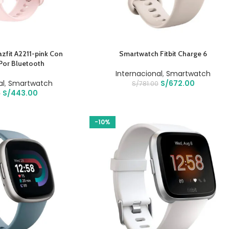
AÑADIR AL CARRITO
fit A2211-pink Con
Smartwatch Fitbit Charge 6
Por Bluetooth
Internacional
,
Smartwatch
al
,
Smartwatch
S/
672.00
S/
781.00
S/
443.00
0
-10%