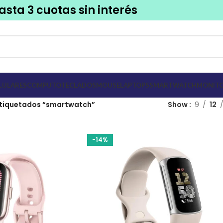
asta 3 cuotas sin interés
LULARES
COMPUTO
TECLADOS
MOUSE
LAPTOPS
SMARTWATCH
MONITO
tiquetados “smartwatch”
Show
9
12
-14%