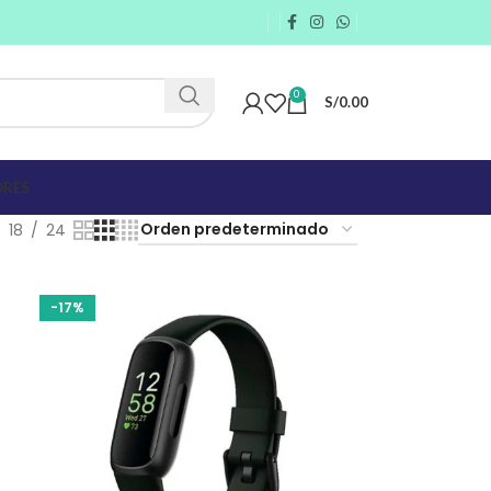
0
S/
0.00
RES
18
24
-17%