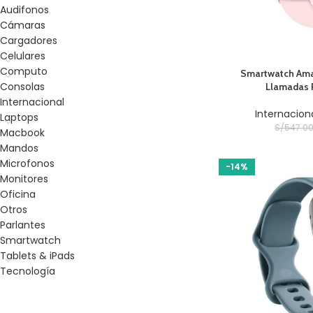
Audifonos
Cámaras
Cargadores
Celulares
Computo
AÑADIR AL CARRITO
Smartwatch Amaz
Consolas
Llamadas 
Internacional
Internacion
Laptops
S/
547.0
Macbook
Mandos
Microfonos
-14%
Monitores
Oficina
Otros
Parlantes
Smartwatch
Tablets & iPads
Tecnología