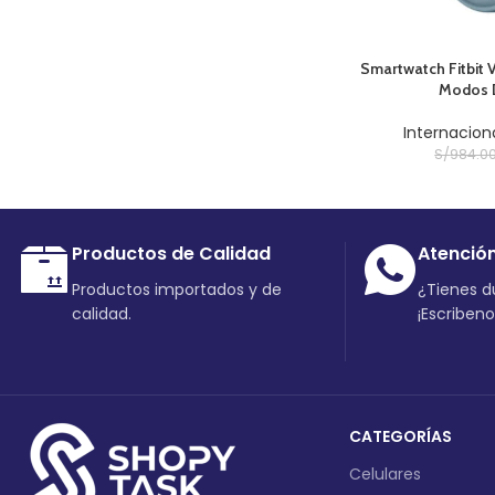
AÑADIR AL CARRITO
Smartwatch Fitbit 
Modos D
Internacion
S/
984.0
Productos de Calidad
Atenció
Productos importados y de
¿Tienes 
calidad.
¡Escriben
CATEGORÍAS
Celulares