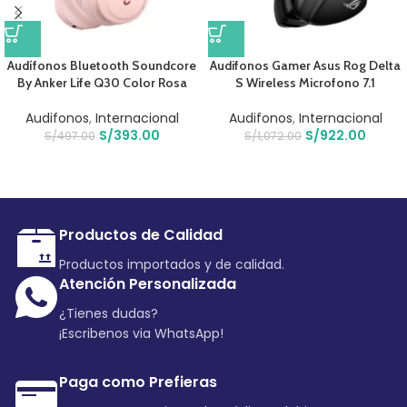
Audífonos Bluetooth Soundcore
Audifonos Gamer Asus Rog Delta
By Anker Life Q30 Color Rosa
S Wireless Microfono 7.1
Audifonos
,
Internacional
Audifonos
,
Internacional
S/
393.00
S/
922.00
S/
497.00
S/
1,072.00
Productos de Calidad
Productos importados y de calidad.
Atención Personalizada
¿Tienes dudas?
¡Escribenos via WhatsApp!
Paga como Prefieras