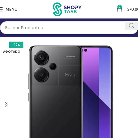
0
MENU
S/
0.0
-12%
AGOTADO