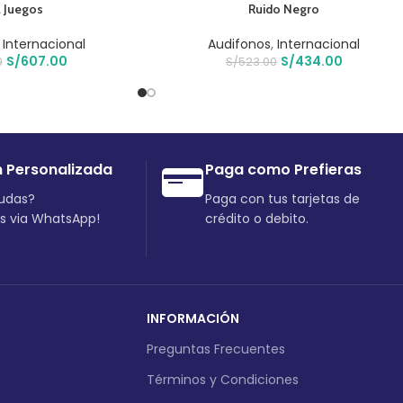
 Juegos
Ruido Negro
,
Internacional
Audifonos
,
Internacional
S/
607.00
S/
434.00
0
S/
523.00
n Personalizada
Paga como Prefieras
dudas?
Paga con tus tarjetas de
os via WhatsApp!
crédito o debito.
INFORMACIÓN
Preguntas Frecuentes
Términos y Condiciones