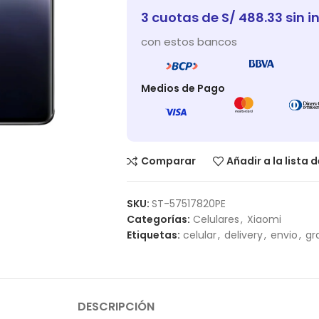
3 cuotas de S/ 488.33 sin i
con estos bancos
Medios de Pago
Comparar
Añadir a la lista 
SKU:
ST-57517820PE
Categorías:
Celulares
,
Xiaomi
Etiquetas:
celular
,
delivery
,
envio
,
gr
DESCRIPCIÓN