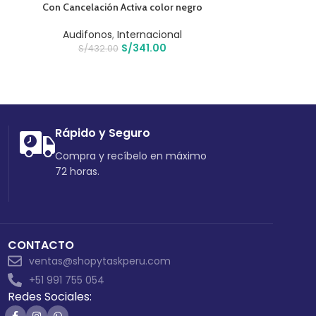
Con Cancelación Activa color negro
Audifonos
,
Internacional
Audifo
S/
341.00
S/
432.00
S/
60
Rápido y Seguro
Compra y recíbelo en máximo
72 horas.
CONTACTO
ventas@shopytaskperu.com
+51 991 755 054
Redes Sociales: