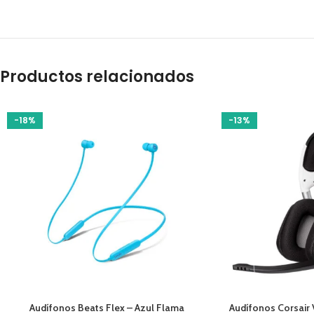
Productos relacionados
-18%
-13%
AÑADIR AL CARRITO
AÑADIR AL CARRIT
Audífonos Beats Flex – Azul Flama
Audífonos Corsair 