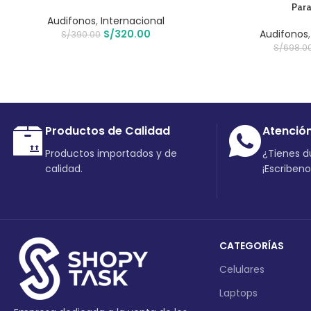
Para
Audifonos
,
Internacional
S/
320.00
Audifonos
S/
390.00
S/
698.0
Productos de Calidad
Atenció
Productos importados y de
¿Tienes 
calidad.
¡Escriben
CATEGORÍAS
Celulares
Laptops