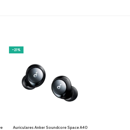
-21%
-14%
AÑADIR AL CARRITO
AÑADIR AL CARR
De
Auriculares Anker Soundcore Space A40
Auriculares An