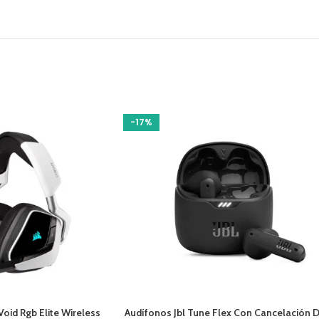
-17%
O
AÑADIR AL CARRITO
Void Rgb Elite Wireless
Audífonos Jbl Tune Flex Con Cancelación 