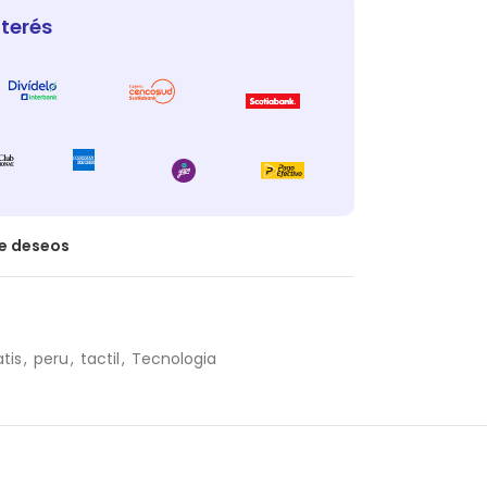
nterés
de deseos
atis
,
peru
,
tactil
,
Tecnologia