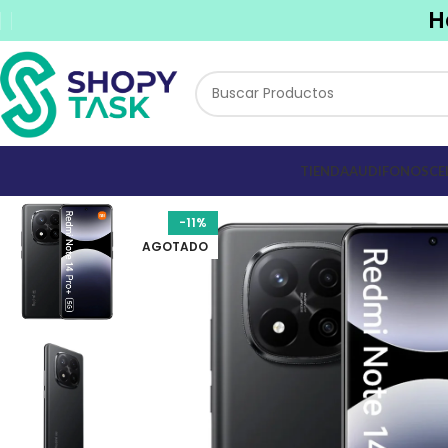
H
TIENDA
AUDIFONOS
CE
-11%
AGOTADO