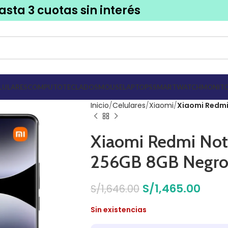
asta 3 cuotas sin interés
LULARES
COMPUTO
TECLADOS
MOUSE
LAPTOPS
SMARTWATCH
MONITO
Inicio
Celulares
Xiaomi
Xiaomi Redmi
Xiaomi Redmi Note
256GB 8GB Negr
S/
1,465.00
S/
1,646.00
Sin existencias