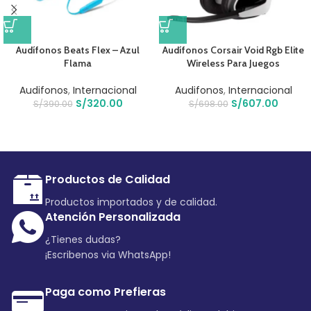
Audífonos Beats Flex – Azul
Audífonos Corsair Void Rgb Elite
Flama
Wireless Para Juegos
Audifonos
,
Internacional
Audifonos
,
Internacional
S/
320.00
S/
607.00
S/
390.00
S/
698.00
Productos de Calidad
Productos importados y de calidad.
Atención Personalizada
¿Tienes dudas?
¡Escribenos via WhatsApp!
Paga como Prefieras