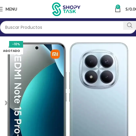
0
MENU
S/
0.0
-10%
AGOTADO