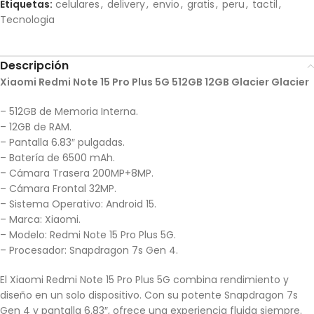
Etiquetas:
celulares
,
delivery
,
envio
,
gratis
,
peru
,
tactil
,
Tecnologia
Descripción
Xiaomi Redmi Note 15 Pro Plus 5G 512GB 12GB Glacier Glacier
– 512GB de Memoria Interna.
– 12GB de RAM.
– Pantalla 6.83″ pulgadas.
– Batería de 6500 mAh.
– Cámara Trasera 200MP+8MP.
– Cámara Frontal 32MP.
– Sistema Operativo: Android 15.
– Marca: Xiaomi.
– Modelo: Redmi Note 15 Pro Plus 5G.
– Procesador: Snapdragon 7s Gen 4.
El Xiaomi Redmi Note 15 Pro Plus 5G combina rendimiento y
diseño en un solo dispositivo. Con su potente Snapdragon 7s
Gen 4 y pantalla 6.83″, ofrece una experiencia fluida siempre.