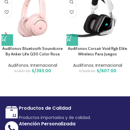
Audífonos Bluetooth Soundcore
Audífonos Corsair Void Rgb Elite
By Anker Life Q30 Color Rosa
Wireless Para Juegos
Audifonos
,
Internacional
Audifonos
,
Internacional
S/
393.00
S/
607.00
S/
497.00
S/
698.00
Productos de Calidad
Productos importados y de calidad.
Atención Personalizada