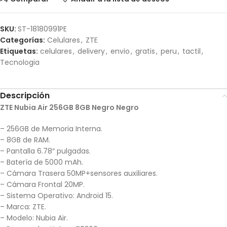
SKU:
ST-18180991PE
Categorías:
Celulares
,
ZTE
Etiquetas:
celulares
,
delivery
,
envio
,
gratis
,
peru
,
tactil
,
Tecnologia
Descripción
ZTE Nubia Air 256GB 8GB Negro Negro
– 256GB de Memoria Interna.
– 8GB de RAM.
– Pantalla 6.78″ pulgadas.
– Batería de 5000 mAh.
– Cámara Trasera 50MP+sensores auxiliares.
– Cámara Frontal 20MP.
– Sistema Operativo: Android 15.
– Marca: ZTE.
– Modelo: Nubia Air.