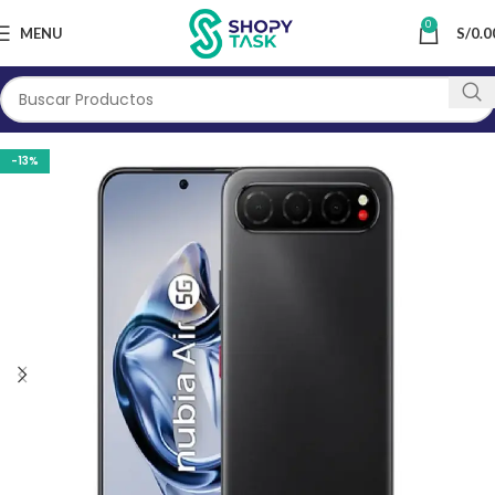
0
MENU
S/
0.0
-13%