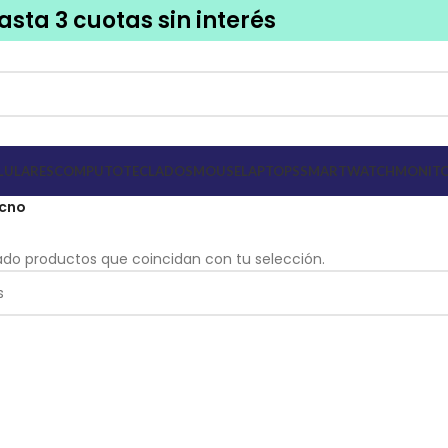
asta 3 cuotas sin interés
LULARES
COMPUTO
TECLADOS
MOUSE
LAPTOPS
SMARTWATCH
MONITO
cno
do productos que coincidan con tu selección.