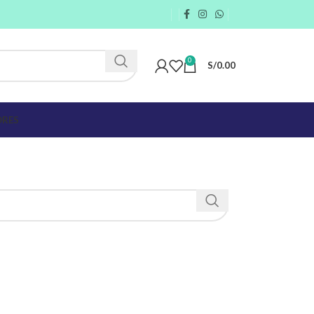
0
S/
0.00
RES