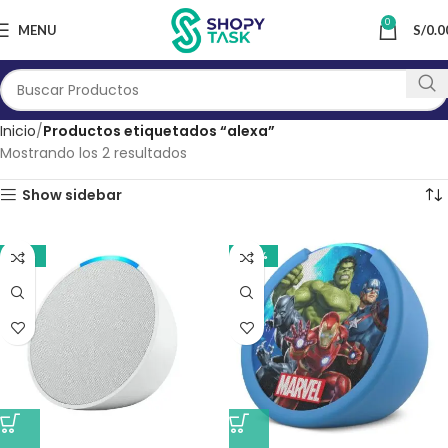
0
MENU
S/
0.0
Inicio
Productos etiquetados “alexa”
Mostrando los 2 resultados
Show sidebar
-17%
-20%