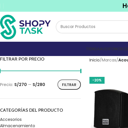
H
TIENDA
AUDIFONOS
CE
FILTRAR POR PRECIO
Inicio
Marcas
Acou
-20%
Precio:
S/270
—
S/280
FILTRAR
CATEGORÍAS DEL PRODUCTO
Accesorios
Almacenamiento