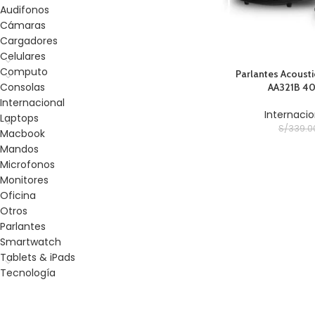
Audifonos
Cámaras
Cargadores
Celulares
Computo
AÑADIR AL CARRITO
Parlantes Acoust
Consolas
AA321B 40
Internacional
Internacio
Laptops
S/
339.0
Macbook
Mandos
Microfonos
Monitores
Oficina
Otros
Parlantes
Smartwatch
Tablets & iPads
Tecnología