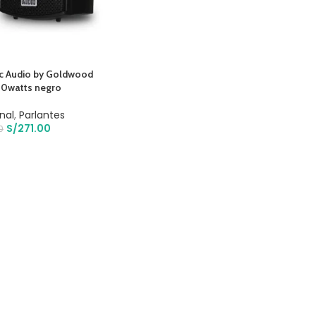
ic Audio by Goldwood
0watts negro
nal
,
Parlantes
S/
271.00
0