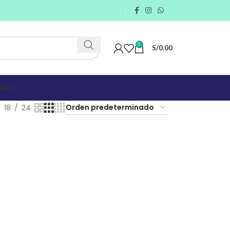
0
S/
0.00
RES
18
24