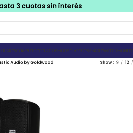
asta 3 cuotas sin interés
LULARES
COMPUTO
TECLADOS
MOUSE
LAPTOPS
SMARTWATCH
MONITO
stic Audio by Goldwood
Show
9
12