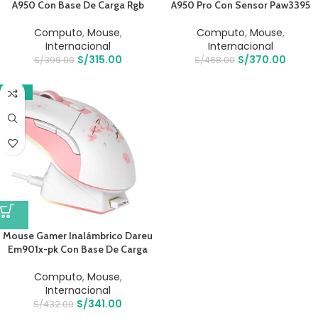
A950 Con Base De Carga Rgb
A950 Pro Con Sensor Paw3395
Computo
,
Mouse
,
Computo
,
Mouse
,
Internacional
Internacional
S/
315.00
S/
370.00
S/
399.00
S/
468.00
-21%
Mouse Gamer Inalámbrico Dareu
Em901x-pk Con Base De Carga
Computo
,
Mouse
,
Internacional
S/
341.00
S/
432.00