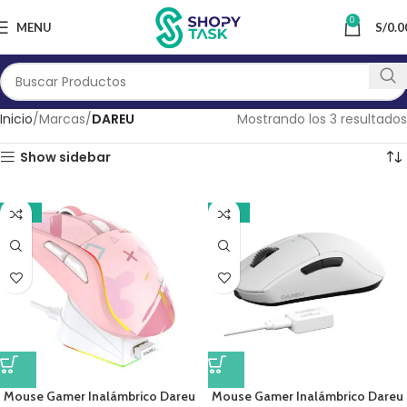
0
MENU
S/
0.0
Inicio
Marcas
DAREU
Mostrando los 3 resultados
Show sidebar
-21%
-21%
Mouse Gamer Inalámbrico Dareu
Mouse Gamer Inalámbrico Dareu