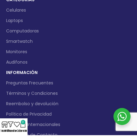
Celulares
Laptops
Computadoras
Smartwatch
Monitores
Audifonos
INFORMACIÓN
Preguntas Frecuentes
Términos y Condiciones
Reembolso y devolución
Política de Privacidad
0
Compras Internacionales
Tienda
Lista de deseos
Filters
Carrito
Formulario de Contacto