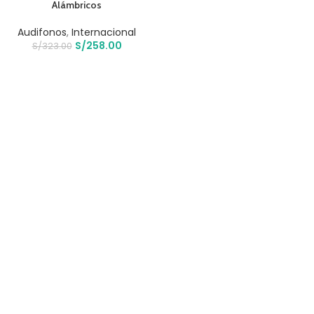
Alámbricos
Audifonos
,
Internacional
S/
258.00
S/
323.00