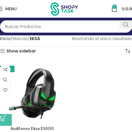
0
MENU
S/
0.0
Inicio
Marcas
EKSA
Mostrando el único resultado
Show sidebar
-20%
Audífonos Eksa E5000