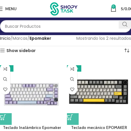
0
MENU
S/
0.0
Inicio
Marcas
Epomaker
Mostrando los 2 resultados
Show sidebar
-19%
-22%
Teclado Inalámbrico Epomaker
Teclado mecánico EPOMAKER