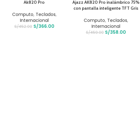
Ak820 Pro
Ajazz AK820 Pro inalámbrico 75%
con pantalla inteligente TFT Gris
Computo
,
Teclados
,
Internacional
Computo
,
Teclados
,
S/
366.00
Internacional
S/
452.00
S/
358.00
S/
459.00