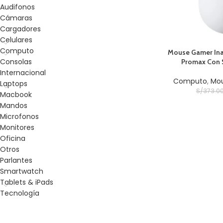
Audifonos
Cámaras
Cargadores
Celulares
Computo
AÑADIR AL CARRITO
Mouse Gamer Ina
Consolas
Promax Con 
Internacional
Computo
,
Mo
Laptops
S/
373.0
Macbook
Mandos
Microfonos
Monitores
Oficina
Otros
Parlantes
Smartwatch
Tablets & iPads
Tecnología