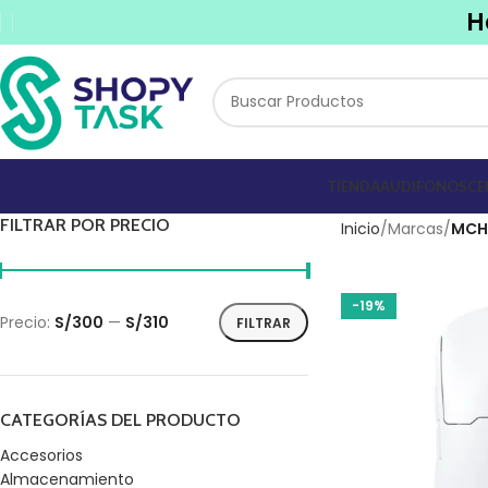
H
TIENDA
AUDIFONOS
CE
FILTRAR POR PRECIO
Inicio
Marcas
MCH
-19%
Precio:
S/300
—
S/310
FILTRAR
CATEGORÍAS DEL PRODUCTO
Accesorios
Almacenamiento