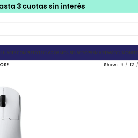
asta 3 cuotas sin interés
LULARES
COMPUTO
TECLADOS
MOUSE
LAPTOPS
SMARTWATCH
MONITO
OSE
Show
9
12