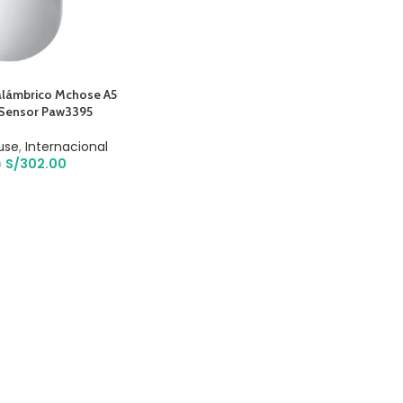
lámbrico Mchose A5
Sensor Paw3395
use
,
Internacional
S/
302.00
0