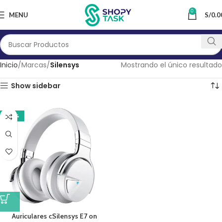
0
MENU
S/
0.0
Inicio
Marcas
Silensys
Mostrando el único resultado
Show sidebar
-20%
Auriculares cSilensys E7 on