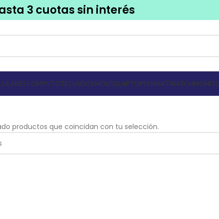
asta 3 cuotas sin interés
LULARES
COMPUTO
TECLADOS
MOUSE
LAPTOPS
SMARTWATCH
MONITO
do productos que coincidan con tu selección.