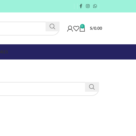
0
S/
0.00
RES