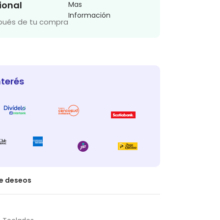
ional
Mas
Información
spués de tu compra
nterés
de deseos