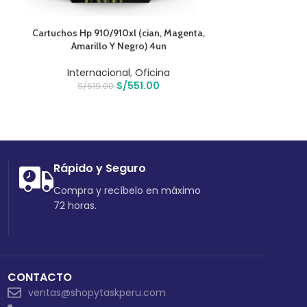
AÑADIR AL CARRITO
AÑADIR AL CARR
Cartuchos Hp 910/910xl (cian, Magenta,
Mouse Gamer Asu
Amarillo Y Negro) 4un
Aimp
Internacional
,
Oficina
Computo
,
S/
551.00
S/
619.00
S/
61
Rápido y Seguro
Compra y recíbelo en máximo
72 horas.
CONTACTO
ventas@shopytaskperu.com