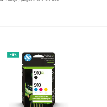
-11%
-20%