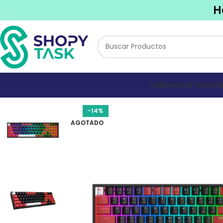
H
TIENDA
AUDIFONOS
CE
-14%
AGOTADO