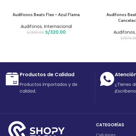
AÑADIR AL CARRITO
AÑADIR AL CARRIT
Audífonos Beats Flex – Azul Flama
Audífonos Beat
Cancelac
Audifonos
,
Internacional
S/
320.00
Audifonos
S/
390.00
S/
579.0
Productos de Calidad
Atenció
Productos importados y de
¿Tienes 
calidad.
¡Escriben
CATEGORÍAS
Celulares