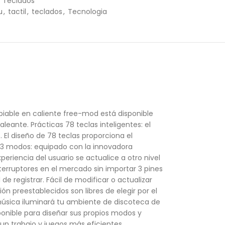
Teclados
u
,
tactil
,
teclados
,
Tecnologia
biable en caliente free-mod está disponible
leante. Prácticas 78 teclas inteligentes: el
El diseño de 78 teclas proporciona el
e 3 modos: equipado con la innovadora
riencia del usuario se actualice a otro nivel
nterruptores en el mercado sin importar 3 pines
de registrar. Fácil de modificar o actualizar
n preestablecidos son libres de elegir por el
e música iluminará tu ambiente de discoteca de
ponible para diseñar sus propios modos y
n trabajo y juegos más eficientes.