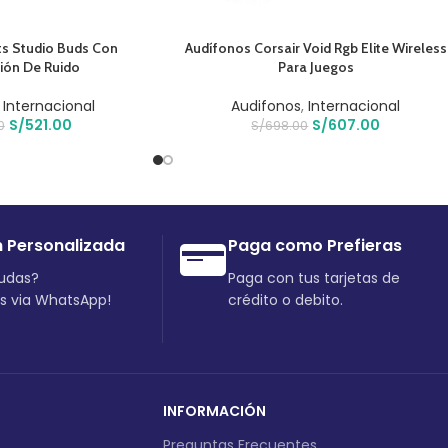
O
AÑADIR AL CARRITO
s Studio Buds Con
Audífonos Corsair Void Rgb Elite Wireless
ión De Ruido
Para Juegos
,
Internacional
Audifonos
,
Internacional
S/
521.00
S/
607.00
0
S/
698.00
n Personalizada
Paga como Prefieras
dudas?
Paga con tus tarjetas de
os via WhatsApp!
crédito o debito.
INFORMACIÓN
Preguntas Frecuentes