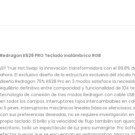
Redragon K628 PRO Teclado inalámbrico RGB
¡SÍ! True Hot Swap: la innovación transformadora con el 99.8% 
ahora. El exclusivo diseño de la estructura exclusiva del zócalo
diseño Redragon 75% K628 Pro en 3 modos satisface la necesidad
equilibrio definitivo entre compacidad y funcionalidad de 104 
tecnología de conexión de tres modos Redragon con cable USB-C
en todos los campos. Interruptores rojos intercambiables en cal
o 5 pines. Interruptores mecánicos lineales básicos silenciosos, 
con sus preferencias deseadas, no se requiere investigación en 
propio teclado. El brillo y la velocidad de flujo también son a
escritorio, todo un espectáculo de luz para sumergirte. Pro Sof
efectos nuevos que se encuentran en redragonshop. Macros con