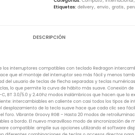
Categorías:
Computo
,
Internacional
,
Etiquetas:
delivery
,
envio
,
gratis
,
per
DESCRIPCIÓN
de los interruptores compatibles con teclado Redragon intercam
 hace que el montaje del interruptor sea más fácil y menos tamba
 del usuario de teclas de flecha separadas y teclas numéricas. 
teclas, lo que permite la curva de hábito más suave. Conexión d
, BT 3.0/5.0 y 2.4Ghz modos inalámbricos que hacen que la expe
iente: intercambiables en caliente con casi todos los tipos de i
el desplazamiento de la tecla suave hace que cada clic sea fácil 
el foro. Vibrante Groovy RGB – Hasta 20 modos de retroiluminació
justables a bordo. El nuevo maravilloso modo de sincronización d
tware compatible: amplíe sus opciones utilizando el software dis
 diferentes combinaciones de teclas o accesos directos para u