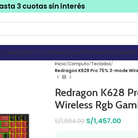
asta 3 cuotas sin interés
LULARES
COMPUTO
TECLADOS
MOUSE
LAPTOPS
SMARTWATCH
MONITO
Inicio
Computo
Teclados
Redragon K628 Pro 75% 3-mode Wire
Redragon K628 P
Wireless Rgb Gam
S/
1,457.00
S/
1,694.00