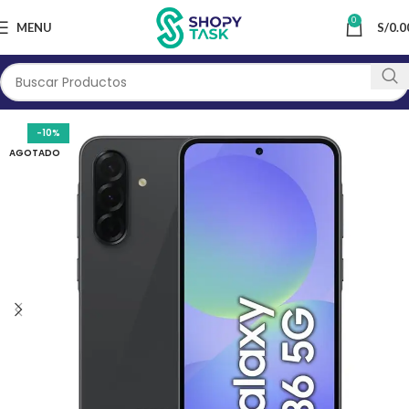
0
MENU
S/
0.0
-10%
AGOTADO