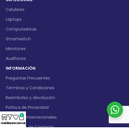
Celulares
Laptops
Computadoras
Smartwatch
Monitores
Audifonos
INFORMACIÓN
Preguntas Frecuentes
Términos y Condiciones
Reembolso y devolución
Política de Privacidad
0
Compras Internacionales
Tienda
Lista de deseos
Filters
Carrito
Formulario de Contacto