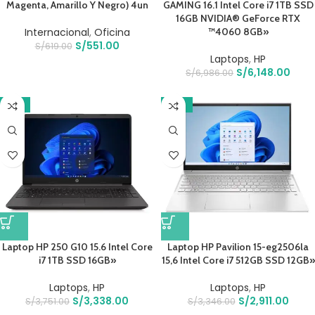
Magenta, Amarillo Y Negro) 4un
GAMING 16.1 Intel Core i7 1TB SSD
16GB NVIDIA® GeForce RTX
Internacional
,
Oficina
™4060 8GB»
S/
551.00
S/
619.00
Laptops
,
HP
S/
6,148.00
S/
6,986.00
-11%
-13%
Laptop HP 250 G10 15.6 Intel Core
Laptop HP Pavilion 15-eg2506la
i7 1TB SSD 16GB»
15,6 Intel Core i7 512GB SSD 12GB»
Laptops
,
HP
Laptops
,
HP
S/
3,338.00
S/
2,911.00
S/
3,751.00
S/
3,346.00