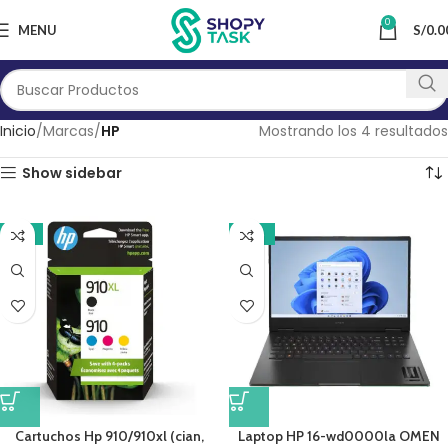
0
MENU
S/
0.0
Inicio
Marcas
HP
Mostrando los 4 resultados
Show sidebar
-11%
-12%
Cartuchos Hp 910/910xl (cian,
Laptop HP 16-wd0000la OMEN