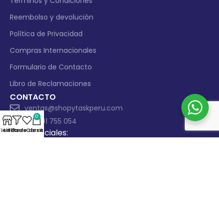
Términos y Condiciones
Reembolso y devolución
Política de Privacidad
Compras Internacionales
Formulario de Contacto
Libro de Reclamaciones
CONTACTO
ventas@shopytaskperu.com
0
+51 991 755 054
Tienda
Lista de deseos
Filters
Carrito
Redes Sociales:
Métodos de Pago:
Derechos reservados © 2025 |
ShopyTask Perú