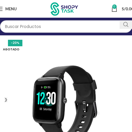
0
MENU
S/
0.0
-20%
AGOTADO