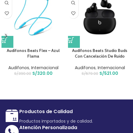
Audífonos Beats Flex – Azul
Audífonos Beats Studio Buds
Flama
Con Cancelación De Ruido
Audifonos
,
Internacional
Audifonos
,
Internacional
S/
320.00
S/
521.00
S/
390.00
S/
579.00
Productos de Calidad
Productos importados y de calidad.
Atención Personalizada